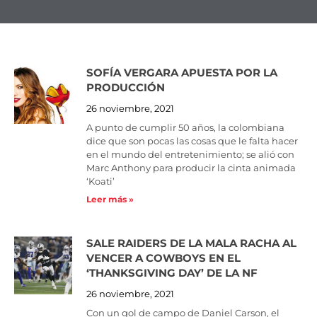
SOFÍA VERGARA APUESTA POR LA
Page
Page
Page
Page
Page
Page
Page
Page
Page
Page
PRODUCCIÓN
26 noviembre, 2021
A punto de cumplir 50 años, la colombiana
dice que son pocas las cosas que le falta hacer
en el mundo del entretenimiento; se alió con
Marc Anthony para producir la cinta animada
‘Koati’
Leer más »
SALE RAIDERS DE LA MALA RACHA AL
VENCER A COWBOYS EN EL
‘THANKSGIVING DAY’ DE LA NF
26 noviembre, 2021
Con un gol de campo de Daniel Carson, el