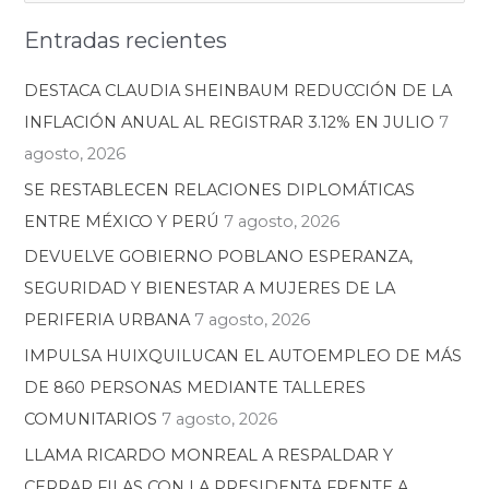
u
t
Entradas recientes
s
e
c
g
DESTACA CLAUDIA SHEINBAUM REDUCCIÓN DE LA
a
o
INFLACIÓN ANUAL AL REGISTRAR 3.12% EN JULIO
7
r
r
agosto, 2026
:
í
SE RESTABLECEN RELACIONES DIPLOMÁTICAS
a
ENTRE MÉXICO Y PERÚ
7 agosto, 2026
s
DEVUELVE GOBIERNO POBLANO ESPERANZA,
SEGURIDAD Y BIENESTAR A MUJERES DE LA
PERIFERIA URBANA
7 agosto, 2026
IMPULSA HUIXQUILUCAN EL AUTOEMPLEO DE MÁS
DE 860 PERSONAS MEDIANTE TALLERES
COMUNITARIOS
7 agosto, 2026
LLAMA RICARDO MONREAL A RESPALDAR Y
CERRAR FILAS CON LA PRESIDENTA FRENTE A