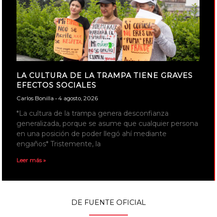
LA CULTURA DE LA TRAMPA TIENE GRAVES
EFECTOS SOCIALES
Carlos Bonilla
4 agosto, 2026
*La cultura de la trampa genera desconfianza
generalizada, porque se asume que cualquier persona
en una posición de poder llegó ahí mediante
engaños* Tristemente, la
Leer más »
DE FUENTE OFICIAL