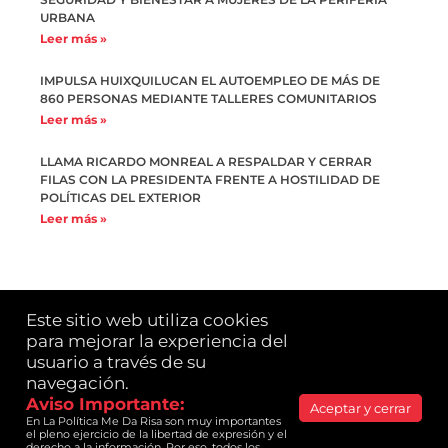
SEGURIDAD Y BIENESTAR A MUJERES DE LA PERIFERIA
URBANA
Leer más »
IMPULSA HUIXQUILUCAN EL AUTOEMPLEO DE MÁS DE
860 PERSONAS MEDIANTE TALLERES COMUNITARIOS
Leer más »
LLAMA RICARDO MONREAL A RESPALDAR Y CERRAR
FILAS CON LA PRESIDENTA FRENTE A HOSTILIDAD DE
POLÍTICAS DEL EXTERIOR
Leer más »
Este sitio web utiliza cookies 
para mejorar la experiencia del 
usuario a través de su 
LA POLÍTICA ME DA RISA© es una publicación de
Yazmín Alessandrini. 2021 Todos los derechos
navegación.​
reservados.
Aviso Importante:​
Aceptar y cerrar
En La Política Me Da Risa son muy importantes 
Consulta nuestro Aviso de Privacidad
el pleno ejercicio de la libertad de expresión y el 
derecho a la información. Por eso, todos los 