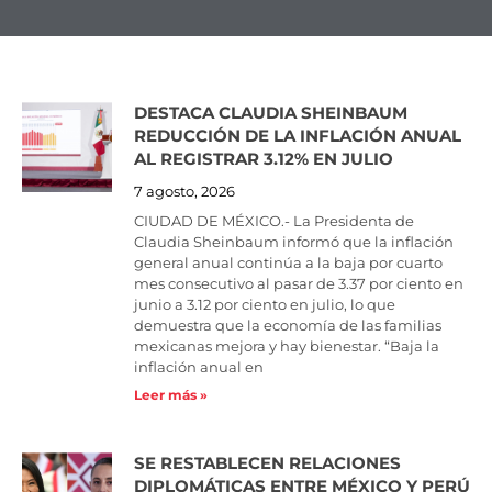
DESTACA CLAUDIA SHEINBAUM
Page
Page
Page
Page
Page
Page
Page
Page
Page
Page
REDUCCIÓN DE LA INFLACIÓN ANUAL
AL REGISTRAR 3.12% EN JULIO
7 agosto, 2026
CIUDAD DE MÉXICO.- La Presidenta de
Claudia Sheinbaum informó que la inflación
general anual continúa a la baja por cuarto
mes consecutivo al pasar de 3.37 por ciento en
junio a 3.12 por ciento en julio, lo que
demuestra que la economía de las familias
mexicanas mejora y hay bienestar. “Baja la
inflación anual en
Leer más »
SE RESTABLECEN RELACIONES
DIPLOMÁTICAS ENTRE MÉXICO Y PERÚ