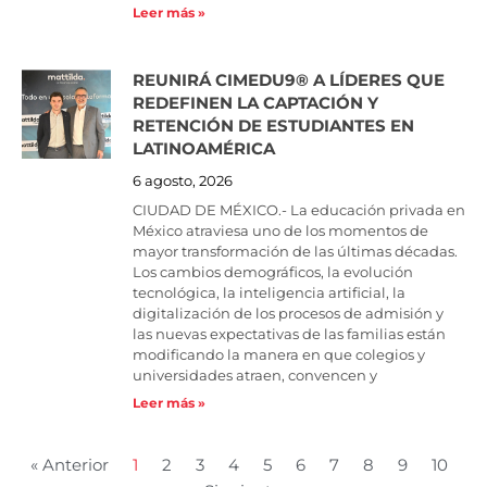
Leer más »
REUNIRÁ CIMEDU9®️ A LÍDERES QUE
REDEFINEN LA CAPTACIÓN Y
RETENCIÓN DE ESTUDIANTES EN
LATINOAMÉRICA
6 agosto, 2026
CIUDAD DE MÉXICO.- La educación privada en
México atraviesa uno de los momentos de
mayor transformación de las últimas décadas.
Los cambios demográficos, la evolución
tecnológica, la inteligencia artificial, la
digitalización de los procesos de admisión y
las nuevas expectativas de las familias están
modificando la manera en que colegios y
universidades atraen, convencen y
Leer más »
« Anterior
1
2
3
4
5
6
7
8
9
10