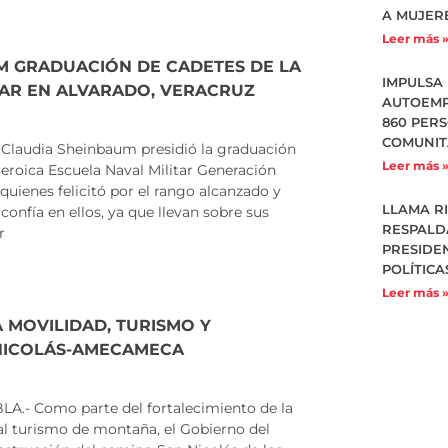
A MUJER
Leer más 
M GRADUACIÓN DE CADETES DE LA
IMPULSA
TAR EN ALVARADO, VERACRUZ
AUTOEMP
860 PER
COMUNIT
laudia Sheinbaum presidió la graduación
Leer más 
eroica Escuela Naval Militar Generación
quienes felicitó por el rango alcanzado y
LLAMA R
onfía en ellos, ya que llevan sobre sus
RESPALD
r
PRESIDE
POLÍTICA
Leer más 
 MOVILIDAD, TURISMO Y
NICOLÁS-AMECAMECA
- Como parte del fortalecimiento de la
 al turismo de montaña, el Gobierno del