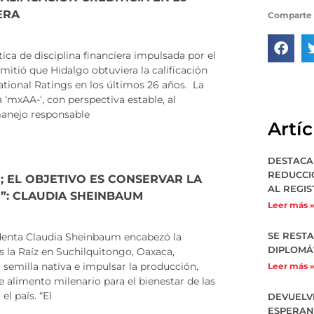
ERA
Comparte 
a de disciplina financiera impulsada por el
itió que Hidalgo obtuviera la calificación
ational Ratings en los últimos 26 años. La
 ‘mxAA-‘, con perspectiva estable, al
 manejo responsable
Artí
DESTACA
REDUCCI
O; EL OBJETIVO ES CONSERVAR LA
AL REGIS
”: CLAUDIA SHEINBAUM
Leer más 
SE REST
nta Claudia Sheinbaum encabezó la
DIPLOMÁ
s la Raíz en Suchilquitongo, Oaxaca,
semilla nativa e impulsar la producción,
Leer más 
 alimento milenario para el bienestar de las
l país. “El
DEVUELV
ESPERAN