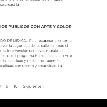
se creará la
IOS PÚBLICOS CON ARTE Y COLOR
DE MÉXICO.- Para recuperar el entorno
rzar la seguridad de las calles en todo el
n en la intervención denuevos murales en
 parte del programa Huixquilucan con Arte
toria, identidad y tradiciones, además
ocalidad, con talento y creatividad. La
8
9
10
Siguiente »