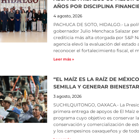
AÑOS POR DISCIPLINA FINANCI
4 agosto, 2026
PACHUCA DE SOTO, HIDALGO.- La polític
gobernador Julio Menchaca Salazar perm
crediticia más alta otorgada por S&P N
agencia elevó la evaluación del estado a
reconocer el fortalecimiento fiscal, el
Leer más »
“EL MAÍZ ES LA RAÍZ DE MÉXIC
SEMILLA Y GENERAR BIENESTAR
3 agosto, 2026
SUCHILQUITONGO, OAXACA.- La Preside
primera entrega de apoyos de El Maíz e
programa cuyo objetivo es conservar la 
conservación y comercialización de este
y los campesinos oaxaqueños y de todo e