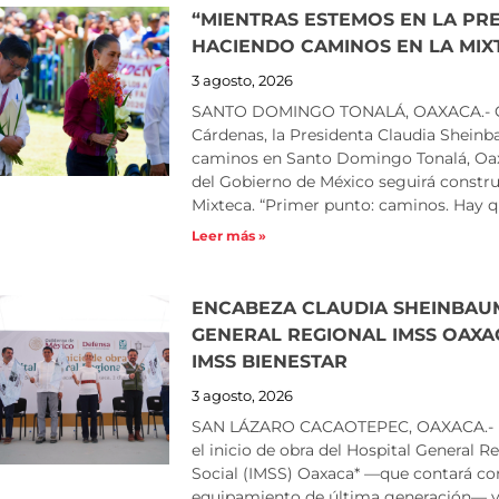
“MIENTRAS ESTEMOS EN LA PRE
HACIENDO CAMINOS EN LA MIX
3 agosto, 2026
SANTO DOMINGO TONALÁ, OAXACA.- Com
Cárdenas, la Presidenta Claudia Shein
caminos en Santo Domingo Tonalá, Oaxa
del Gobierno de México seguirá constru
Mixteca. “Primer punto: caminos. Hay 
Leer más »
ENCABEZA CLAUDIA SHEINBAUM
GENERAL REGIONAL IMSS OAXA
IMSS BIENESTAR
3 agosto, 2026
SAN LÁZARO CACAOTEPEC, OAXACA.- La
el inicio de obra del Hospital General 
Social (IMSS) Oaxaca* —que contará co
equipamiento de última generación— y