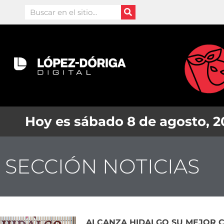
Ir
Search
al
contenido
Hoy es sábado 8 de agosto, 
SECCIÓN NOTICIAS
ALCANZA HIDALGO SU MEJOR CA
Page
Page
Page
Page
Page
Page
Pag