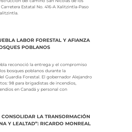
nstrucción del camino San Nicolás de los
rretera Estatal No. 416-A Xalitzintla-Paso
litzintla.
EBLA LABOR FORESTAL Y AFIANZA
BOSQUES POBLANOS
la reconoció la entrega y el compromiso
os bosques poblanos durante la
l Guardia Forestal. El gobernador Alejandro
os: 98 para brigadistas de incendios,
cendios en Canadá y personal con
RA CONSOLIDAR LA TRANSORMACIÓN
INA Y LEALTAD”: RICARDO MONREAL