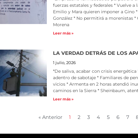
fuerzas estatales y federales * Vuelve a
Emilio y Mara quieren imponer a Gino *
González * No permitirá a morenistas * 
Morena
Leer más »
LA VERDAD DETRÁS DE LOS A
1 julio, 2026
*De saliva, acabar con crisis energétic
adentro de sabotaje * Familiares de pen
vicios * Armenta en 2 horas atendió inu
caminos en la Sierra * Sheinbaum, aten
Leer más »
« Anterior
1
2
3
4
5
6
7