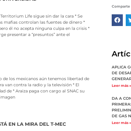
Comparte 
erritorium Life sigue sin dar la cara * Se
 mafias controlan las fuentes de dinero *
pero él no acepta ninguna culpa en la crisis *
rge presentar a “presuntos” ante el
Artí
APLICA 
DE DESA
sto de los mexicanos aún tenemos libertad de
GENERAR
a van contra la radio y la televisión * El
Leer más 
dad de * Araiza paga con cargo al SNAC su
a imagen
DA A CO
PRIMERA
PRELIMI
DE GAS 
Leer más 
TÁ EN LA MIRA DEL T-MEC