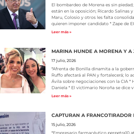
El bombardeo de Morena es sin piedad; 
están en la oposición; Ricardo Salinas y 
Maru, Colosio y otros les falta consol
quieren imponer candidato * Zape de EU 
Leer más »
MARINA HUNDE A MORENA Y A 
17 julio, 2026
*Afrenta de Bonilla dinamita a la gober
Ruffo afectará al PAN y fortalecerá; lo
Ávila sobre negociaciones con la CIA * Ha
Daniela * El victimario Noroña se dice v
Leer más »
CAPTURAN A FRANCOTIRADOR 
15 julio, 2026
*Empresario farmacéutico perpetra10 a