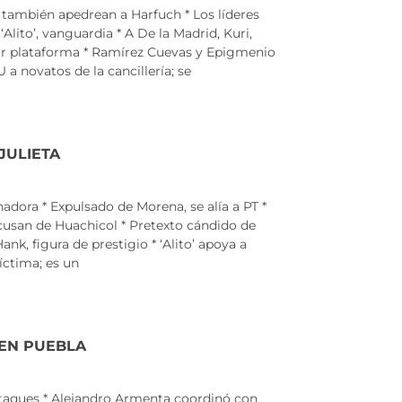
también apedrean a Harfuch * Los líderes
‘Alito’, vanguardia * A De la Madrid, Kuri,
idar plataforma * Ramírez Cuevas y Epigmenio
a novatos de la cancillería; se
JULIETA
nadora * Expulsado de Morena, se alía a PT *
 acusan de Huachicol * Pretexto cándido de
nk, figura de prestigio * ‘Alito’ apoya a
íctima; es un
EN PUEBLA
taques * Alejandro Armenta coordinó con