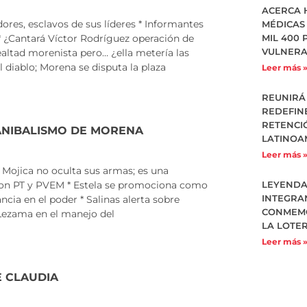
ACERCA 
dores, esclavos de sus líderes * Informantes
MÉDICAS
Y * ¿Cantará Víctor Rodríguez operación de
MIL 400 
VULNERA
lealtad morenista pero… ¿ella metería las
l diablo; Morena se disputa la plaza
Leer más 
REUNIRÁ 
REDEFIN
RETENCI
ANIBALISMO DE MORENA
LATINOA
Leer más 
* Mojica no oculta sus armas; es una
con PT y PVEM * Estela se promociona como
LEYENDA
INTEGRAN
ancia en el poder * Salinas alerta sobre
CONMEMO
 Lezama en el manejo del
LA LOTE
Leer más 
E CLAUDIA