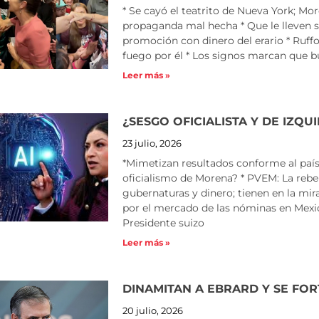
* Se cayó el teatrito de Nueva York; M
propaganda mal hecha * Que le lleven s
promoción con dinero del erario * Ruffo
fuego por él * Los signos marcan que b
Leer más »
¿SESGO OFICIALISTA Y DE IZQ
23 julio, 2026
*Mimetizan resultados conforme al país
oficialismo de Morena? * PVEM: La rebel
gubernaturas y dinero; tienen en la mir
por el mercado de las nóminas en Mexi
Presidente suizo
Leer más »
DINAMITAN A EBRARD Y SE FO
20 julio, 2026