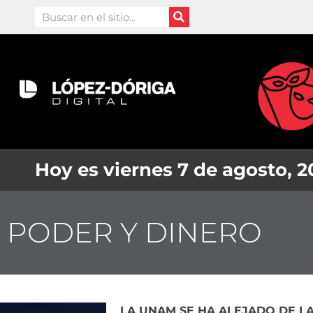
Ir
Search
al
contenido
Hoy es viernes 7 de agosto, 
PODER Y DINERO
LA UNAM SE HA ALEJADO DE L
Page
Page
Page
Page
Page
Page
Pag