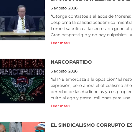
5 agosto, 2026
*Otorga contratos a aliados de Morena; T
desploma la calidad académica mientras
Lomelí sacrifica a la secretaria general 
Gran desprestigio y no hay culpables; u
Leer más »
NARCOPARTIDO
3 agosto, 2026
*El INE amordaza a la oposición* El re
expresión, pero ahora el oficialismo ahor
derecho de las Audiencias ya es propie
culto al ego y gasta millones para un
Leer más »
EL SINDICALISMO CORRUPTO ES