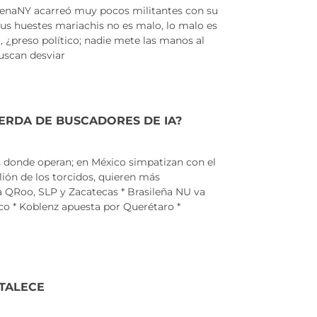
orenaNY acarreó muy pocos militantes con su
us huestes mariachis no es malo, lo malo es
, ¿preso político; nadie mete las manos al
uscan desviar
UIERDA DE BUSCADORES DE IA?
 donde operan; en México simpatizan con el
ión de los torcidos, quieren más
a QRoo, SLP y Zacatecas * Brasileña NU va
co * Koblenz apuesta por Querétaro *
RTALECE