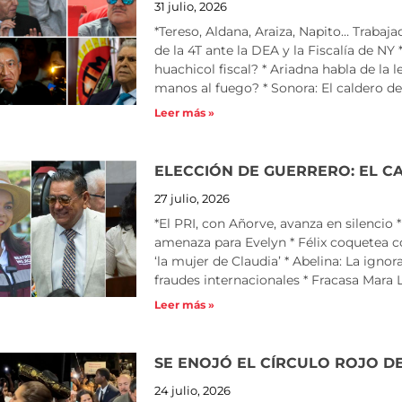
31 julio, 2026
*Tereso, Aldana, Araiza, Napito… Trabaja
de la 4T ante la DEA y la Fiscalía de N
huachicol fiscal? * Ariadna habla de la 
manos al fuego? * Sonora: El caldero de
Leer más »
ELECCIÓN DE GUERRERO: EL C
27 julio, 2026
*El PRI, con Añorve, avanza en silencio 
amenaza para Evelyn * Félix coquetea 
‘la mujer de Claudia’ * Abelina: La ignor
fraudes internacionales * Fracasa Mara
Leer más »
SE ENOJÓ EL CÍRCULO ROJO D
24 julio, 2026