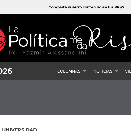
Comparte nuestro contenido en tus RRSS
2026
COLUMNAS
NOTICIAS
VI
A UNIVERSIDAD
e
Page
Page
Page