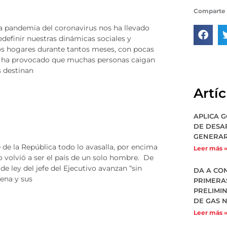
Comparte 
a pandemia del coronavirus nos ha llevado
definir nuestras dinámicas sociales y
os hogares durante tantos meses, con pocas
os, ha provocado que muchas personas caigan
s destinan
Artí
APLICA 
DE DESA
GENERAR
e de la República todo lo avasalla, por encima
Leer más 
o volvió a ser el país de un solo hombre. De
de ley del jefe del Ejecutivo avanzan “sin
DA A CO
ena y sus
PRIMERA
PRELIMI
DE GAS 
Leer más 