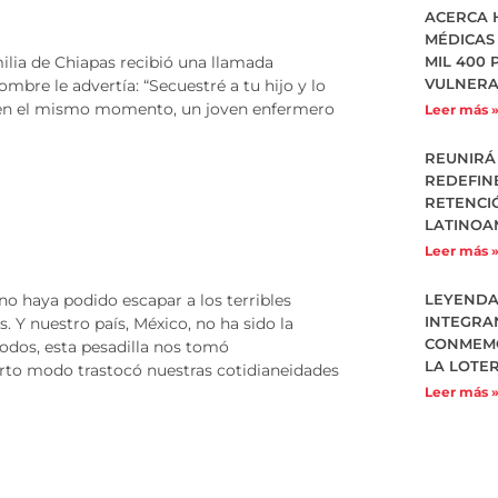
ACERCA 
MÉDICAS
ilia de Chiapas recibió una llamada
MIL 400 
VULNERA
mbre le advertía: “Secuestré a tu hijo y lo
i en el mismo momento, un joven enfermero
Leer más 
REUNIRÁ 
REDEFIN
RETENCI
LATINOA
Leer más 
no haya podido escapar a los terribles
LEYENDA
INTEGRAN
. Y nuestro país, México, no ha sido la
CONMEMO
todos, esta pesadilla nos tomó
LA LOTE
to modo trastocó nuestras cotidianeidades
Leer más 