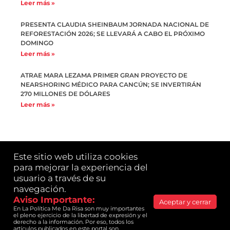
Leer más »
PRESENTA CLAUDIA SHEINBAUM JORNADA NACIONAL DE
REFORESTACIÓN 2026; SE LLEVARÁ A CABO EL PRÓXIMO
DOMINGO
Leer más »
ATRAE MARA LEZAMA PRIMER GRAN PROYECTO DE
NEARSHORING MÉDICO PARA CANCÚN; SE INVERTIRÁN
270 MILLONES DE DÓLARES
Leer más »
Este sitio web utiliza cookies 
para mejorar la experiencia del 
usuario a través de su 
LA POLÍTICA ME DA RISA© es una publicación de
Yazmín Alessandrini. 2021 Todos los derechos
navegación.​
reservados.
Aviso Importante:​
Aceptar y cerrar
En La Política Me Da Risa son muy importantes 
Consulta nuestro Aviso de Privacidad
el pleno ejercicio de la libertad de expresión y el 
derecho a la información. Por eso, todos los 
Sitio diseñado, publicado y mantenido por
artículos publicados en este portal son 