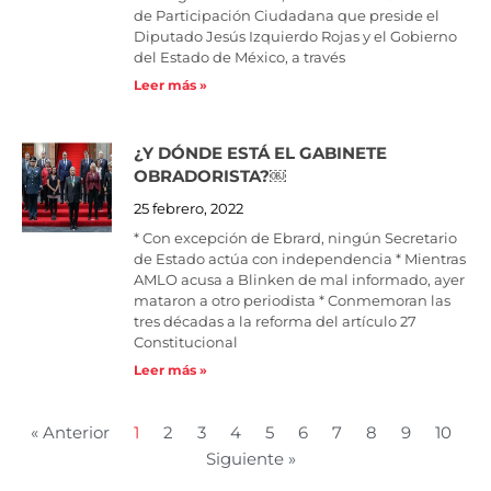
de Participación Ciudadana que preside el
Diputado Jesús Izquierdo Rojas y el Gobierno
del Estado de México, a través
Leer más »
¿Y DÓNDE ESTÁ EL GABINETE
OBRADORISTA?￼
25 febrero, 2022
* Con excepción de Ebrard, ningún Secretario
de Estado actúa con independencia * Mientras
AMLO acusa a Blinken de mal informado, ayer
mataron a otro periodista * Conmemoran las
tres décadas a la reforma del artículo 27
Constitucional
Leer más »
« Anterior
1
2
3
4
5
6
7
8
9
10
Siguiente »