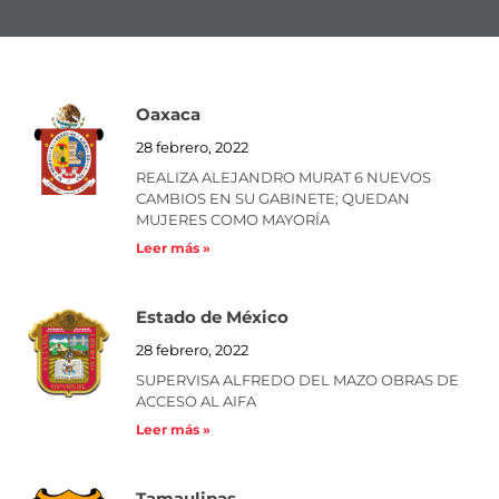
Oaxaca
Page
Page
Page
Page
Page
Page
Page
Page
Page
Page
28 febrero, 2022
REALIZA ALEJANDRO MURAT 6 NUEVOS
CAMBIOS EN SU GABINETE; QUEDAN
MUJERES COMO MAYORÍA
Leer más »
Estado de México
28 febrero, 2022
SUPERVISA ALFREDO DEL MAZO OBRAS DE
ACCESO AL AIFA
Leer más »