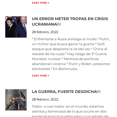
Leer más »
UN ERROR METER TROPAS EN CRISIS
UCRANIANA￼
28 febrero, 2022
* Enfrentarse a Rusia arriesga al mudo * Putin,
un militar que busca ganar la guerra * Swif,
ataque que despierta la ira del oso * China al
rescate de los rusos * Hay riesgo de 3ª Guerra
Mundial; nuclear * Mentiras de políticos
abandonan Ucrania * Putin y Biden, presiones
electorales * En Bielorrusia,
Leer más »
LA GUERRA, FUERTE DESDICHA￼
28 febrero, 2022
Todos –o casi todos- en el mundo, estamos
atentos y temerosos de lo que ocurre en dos
países lejanos al nuestro pero cuyo estado de