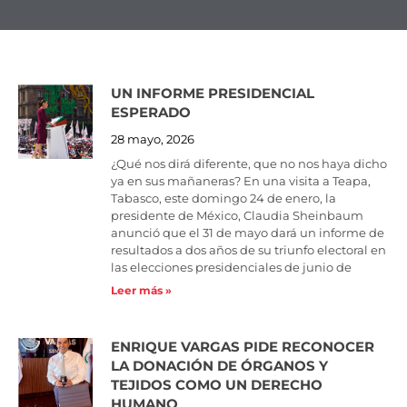
UN INFORME PRESIDENCIAL
Page
Page
Page
Page
Page
Page
Page
Page
Page
Page
ESPERADO
28 mayo, 2026
¿Qué nos dirá diferente, que no nos haya dicho
ya en sus mañaneras? En una visita a Teapa,
Tabasco, este domingo 24 de enero, la
presidente de México, Claudia Sheinbaum
anunció que el 31 de mayo dará un informe de
resultados a dos años de su triunfo electoral en
las elecciones presidenciales de junio de
Leer más »
ENRIQUE VARGAS PIDE RECONOCER
LA DONACIÓN DE ÓRGANOS Y
TEJIDOS COMO UN DERECHO
HUMANO