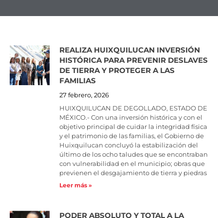
REALIZA HUIXQUILUCAN INVERSIÓN
Page
Page
Page
Page
Page
Page
Page
Page
Page
Page
HISTÓRICA PARA PREVENIR DESLAVES
DE TIERRA Y PROTEGER A LAS
FAMILIAS
27 febrero, 2026
HUIXQUILUCAN DE DEGOLLADO, ESTADO DE
MÉXICO.- Con una inversión histórica y con el
objetivo principal de cuidar la integridad física
y el patrimonio de las familias, el Gobierno de
Huixquilucan concluyó la estabilización del
último de los ocho taludes que se encontraban
con vulnerabilidad en el municipio; obras que
previenen el desgajamiento de tierra y piedras
Leer más »
PODER ABSOLUTO Y TOTAL A LA