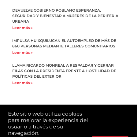
DEVUELVE GOBIERNO POBLANO ESPERANZA,
SEGURIDAD Y BIENESTAR A MUJERES DE LA PERIFERIA
URBANA
Leer más »
IMPULSA HUIXQUILUCAN EL AUTOEMPLEO DE MÁS DE
860 PERSONAS MEDIANTE TALLERES COMUNITARIOS
Leer más »
LLAMA RICARDO MONREAL A RESPALDAR Y CERRAR
FILAS CON LA PRESIDENTA FRENTE A HOSTILIDAD DE
POLÍTICAS DEL EXTERIOR
Leer más »
Este sitio web utiliza cookies 
para mejorar la experiencia del 
usuario a través de su 
LA POLÍTICA ME DA RISA© es una publicación de
Yazmín Alessandrini. 2021 Todos los derechos
navegación.​
reservados.