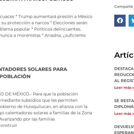
Comparte 
ecuaces * Trump aumentará presión a México
y su protección a narcos * Elecciones serán
dilema popular * Políticos delincuentes,
 nunca a morenistas * Ariadna, ¿suficiente
Artí
DESTACA
NTADORES SOLARES PARA
REDUCCI
 POBLACIÓN
AL REGIS
Leer más 
DE MÉXICO.- Para que la población
 mediante subsidios que les permiten
SE REST
Gobierno de Huixquilucan, en alianza con la
DIPLOMÁ
ó calentadores solares a familias de la Zona
Leer más 
Avanzando por las familias
construir
DEVUELV
ESPERAN