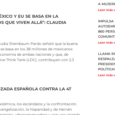
A MUJER
Leer más 
XICO Y EU SE BASA EN LA
IMPULSA
S QUE VIVEN ALLÁ”: CLAUDIA
AUTOEMP
860 PER
COMUNIT
Leer más 
udia Sheinbaum Pardo señaló que la buena
 se basa en los 38 millones de mexicanos
LLAMA R
 economía de ambas naciones y que, de
RESPALD
ive Think Tank (LDC), contribuyen con 2.3
PRESIDE
POLÍTICA
Leer más 
NZADA ESPAÑOLA CONTRA LA 4T
olémica, los escándalos y la confrontación.
evangelización, la hispanidad y de Hernán
rogresista, ultraconservadora y con una agenda