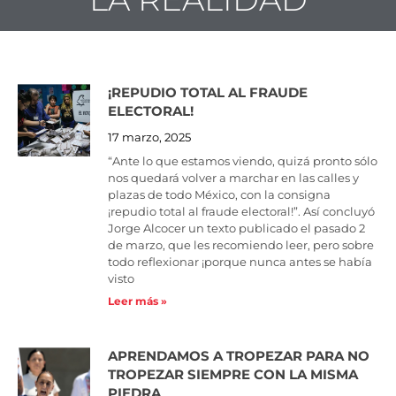
¡REPUDIO TOTAL AL FRAUDE
Page
Page
Page
Page
Page
Page
Page
Page
Page
Page
ELECTORAL!
17 marzo, 2025
“Ante lo que estamos viendo, quizá pronto sólo
nos quedará volver a marchar en las calles y
plazas de todo México, con la consigna
¡repudio total al fraude electoral!”. Así concluyó
Jorge Alcocer un texto publicado el pasado 2
de marzo, que les recomiendo leer, pero sobre
todo reflexionar ¡porque nunca antes se había
visto
Leer más »
APRENDAMOS A TROPEZAR PARA NO
TROPEZAR SIEMPRE CON LA MISMA
PIEDRA