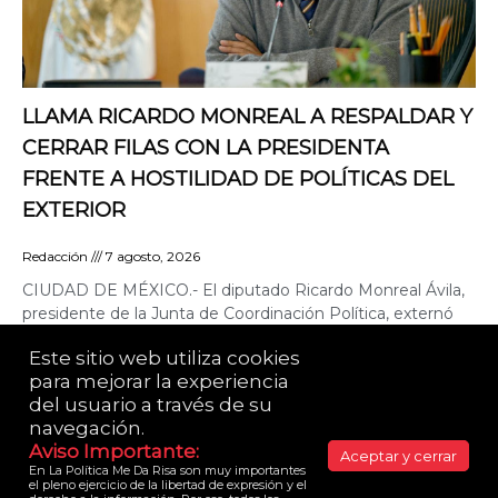
LLAMA RICARDO MONREAL A RESPALDAR Y
CERRAR FILAS CON LA PRESIDENTA
FRENTE A HOSTILIDAD DE POLÍTICAS DEL
EXTERIOR
Redacción
7 agosto, 2026
CIUDAD DE MÉXICO.- El diputado Ricardo Monreal Ávila,
presidente de la Junta de Coordinación Política, externó
que, frente a las presiones contra México y la
Este sitio web utiliza cookies 
para mejorar la experiencia 
del usuario a través de su 
LA POLÍTICA ME DA RISA© es una publicación de
Yazmín Alessandrini. 2021 Todos los derechos
navegación.​
reservados.
Aviso Importante:​
Aceptar y cerrar
En La Política Me Da Risa son muy importantes 
Consulta nuestro Aviso de Privacidad
el pleno ejercicio de la libertad de expresión y el 