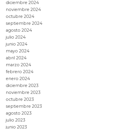
AUDI MÉXICO HA GENERADO 637 DE
LOS 800 NUEVOS EMPLEOS QUE
ANUNCIÓ EL GOBERNADOR
ALEJANDRO ARMENTA
Leer artículo »
Puebla
14 mayo, 2026
FIRMA ALEJANDRO ARMENTA ALIANZA
CON CONAPO PARA COMBATIR
POBREZA Y VULNERABILIDAD
Leer artículo »
Puebla
24 abril, 2026
CON DECRTO, PERMITE ALEJANDRO
ARMENTA CONCESIONES DE
TRANSPORTE EN PUEBLA
Leer artículo »