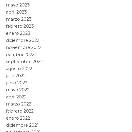
No hay más artículos
Categorías
Buscar:
Entradas recientes
DESTACA CLAUDIA SHEINBAUM REDUCCIÓN DE LA
INFLACIÓN ANUAL AL REGISTRAR 3.12% EN JULIO
7
agosto, 2026
SE RESTABLECEN RELACIONES DIPLOMÁTICAS
ENTRE MÉXICO Y PERÚ
7 agosto, 2026
DEVUELVE GOBIERNO POBLANO ESPERANZA,
SEGURIDAD Y BIENESTAR A MUJERES DE LA
PERIFERIA URBANA
7 agosto, 2026
IMPULSA HUIXQUILUCAN EL AUTOEMPLEO DE MÁS
DE 860 PERSONAS MEDIANTE TALLERES