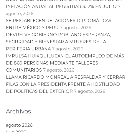
Puebla
4 agosto, 2026
ABRE ALEJANDRO ARMENTA LA
POSIBILIDAD DE QUE PUEBLA
ALBERGUE LA CEREMONIA DE LOS
LATIN GRAMMY
Leer artículo »
Puebla
30 julio, 2026
ANUNCIA ALEJANDRO ARMENTA
ACCIONES JURÍDICAS CONTRA LA
ACADEMIA MILITAR ZARAGOZA
Leer artículo »
Puebla
28 julio, 2026
“ALTA PERCEPCIÓN DE INSEGURIDAD
ES EN PUEBLA CAPITAL, NO EN TODA LA