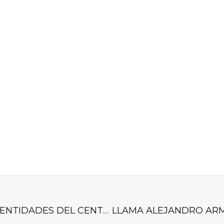
“REFORZAREMOS COORDINACIÓN CON LAS ENTIDADES DEL CENTRO DEL PAÍS”: JULIO MENCHACA