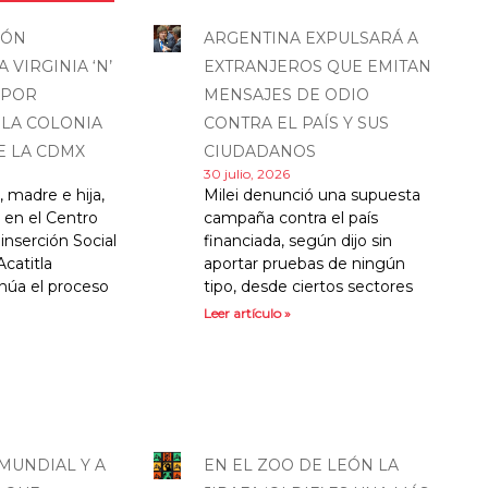
IÓN
ARGENTINA EXPULSARÁ A
 VIRGINIA ‘N’
EXTRANJEROS QUE EMITAN
’ POR
MENSAJES DE ODIO
 LA COLONIA
CONTRA EL PAÍS Y SUS
E LA CDMX
CIUDADANOS
30 julio, 2026
 madre e hija,
Milei denunció una supuesta
en el Centro
campaña contra el país
nserción Social
financiada, según dijo sin
catitla
aportar pruebas de ningún
núa el proceso
tipo, desde ciertos sectores
Leer artículo »
MUNDIAL Y A
EN EL ZOO DE LEÓN LA