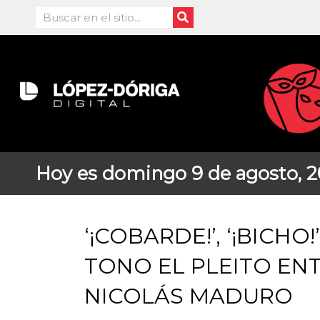
Ir
Search
al
contenido
Hoy es domingo 9 de agosto, 
‘¡COBARDE!’, ‘¡BICHO!
TONO EL PLEITO ENTR
NICOLÁS MADURO