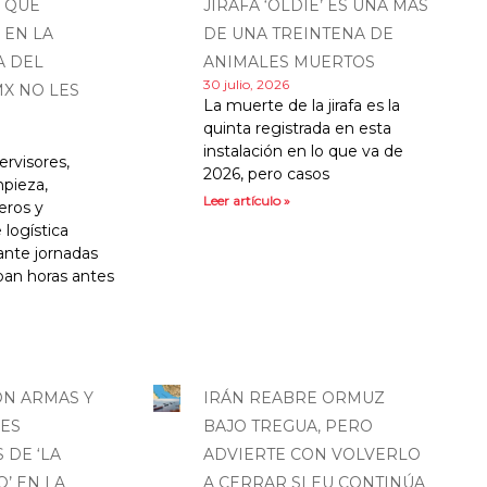
 QUE
JIRAFA ‘OLDIE’ ES UNA MÁS
 EN LA
DE UNA TREINTENA DE
A DEL
ANIMALES MUERTOS
30 julio, 2026
X NO LES
La muerte de la jirafa es la
quinta registrada en esta
instalación en lo que va de
ervisores,
2026, pero casos
mpieza,
Leer artículo »
eros y
logística
ante jornadas
an horas antes
ON ARMAS Y
IRÁN REABRE ORMUZ
RES
BAJO TREGUA, PERO
 DE ‘LA
ADVIERTE CON VOLVERLO
O’ EN LA
A CERRAR SI EU CONTINÚA