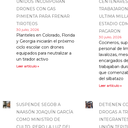
UNIDOS INCORPORAN
CENTENARES
DRONES CON GAS
TRABAJARON
PIMIENTA PARA FRENAR
ULTIMA MILL
TIROTEOS
ESTADIO CDM
30 julio, 2026
PAGARON
Planteles en Colorado, Florida
30 julio, 2026
y Georgia iniciarán el próximo
Cocineros, sup
ciclo escolar con drones
personal de li
equipados para neutralizar a
lavalozas, mes
un tirador activo
encargados de 
Leer artículo »
trabajaban dur
que comenzab
del silbatazo
Leer artículo »
SUSPENDE SEGOB A
DETIENEN C
NAASÓN JOAQUÍN GARCÍA
DROGAS A T
COMO MINISTRO DE
INTEGRANTES
CULTO, PERO LA LUZ DEL
UNIÓN TEPIT