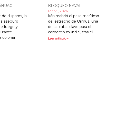
ÁHUAC
BLOQUEO NAVAL
17 abril, 2026
 de disparos, la
Irán reabrió el paso marítimo
ina aseguró
del estrecho de Ormuz, una
de fuego y
de las rutas clave para el
durante
comercio mundial, tras el
la colonia
Leer artículo »