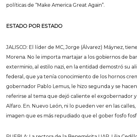
políticas de “Make America Great Again”.
ESTADO POR ESTADO
JALISCO: El líder de MC, Jorge (Álvarez) Máynez, tiene
Morena. No le importa martajar a los gobiernos de ban
exterminio, al estilo nazi, en la entidad demostró su a
federal, que ya tenía conocimiento de los hornos crema
gobernador Pablo Lemus, le hizo segunda y se hacen
referirse al tema que dejó caliente el exgobernador y
Alfaro. En. Nuevo León, ni lo pueden ver en las calle
imagen que es más repudiado que el gober fosfo fosf
PUEBLA: La rectora de la Benemérita UAP, Lilia Cedillo,