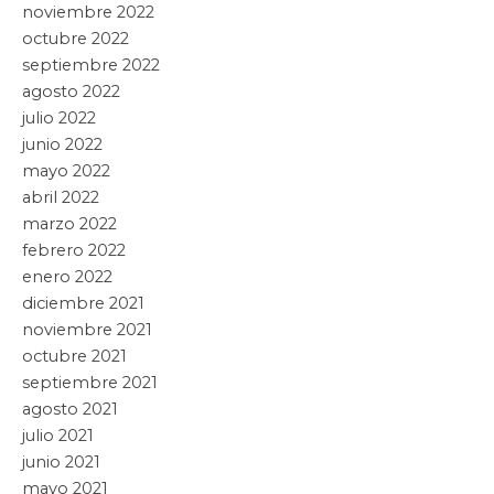
Entradas recientes
APLICA GOBIERNO DE PUEBLA MODELO DE
DESARROLLO COMUNITARIO PARA GENERAR
RIQUEZA
6 agosto, 2026
DA A CONOCER CLAUDIA SHEINBAUM PRIMERAS
CONCLUSIONES PRELIMINARES SOBRE
EXPLOTACIÓN DE GAS NATURAL NO CONVENCIONAL
6 agosto, 2026
ACERCA HUIXQUILUCAN CONSULTAS MÉDICAS Y
ODONTOLÓGICAS A MÁS DE MIL 400 PERSONAS EN
SITUACIÓN DE VULNERABILIDAD
6 agosto, 2026
REUNIRÁ CIMEDU9®️ A LÍDERES QUE REDEFINEN LA
CAPTACIÓN Y RETENCIÓN DE ESTUDIANTES EN
LATINOAMÉRICA
6 agosto, 2026
LEYENDAS DEL FUTBOL MEXICANO INTEGRAN SERIE
DE BILLETES CONMEMORATIVOS PRESENTADOS
POR LA LOTERIA NACIONAL
6 agosto, 2026