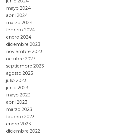
“TRÁTESE DE QUIEN SE TRATE LA
JUSTICIA ES PAREJA”: JULIO MENCHACA
SOBRE DETENCIÓN DE POLICÍAS
Leer artículo »
Hidalgo
24 abril, 2026
EN EL DÍA DE LOS EDUCADORES,
DESTACA JULIOU MENCHACA SOLIDEZ
DEL SNTE Y FUERTE INVERSIÓN DE LA
PRESIDENTA SHEINBAUM EN
Leer artículo »
No hay más artículos
Categorías
Buscar: