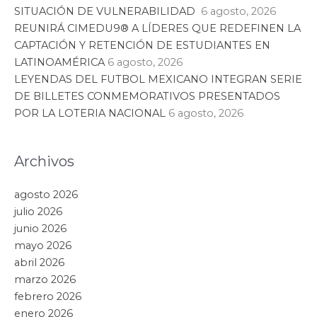
Hidalgo
30 julio, 2026
PIDE JULIO MENCHACA AL CONGRESO
DEL ESTADO ENCONTRAR FÓRMULA
PARA GARANTIZAR PARIDAD DE
GÉNERO
Leer artículo »
Hidalgo
28 julio, 2026
REPORTA JULIO MENCHACA EL
DESMANTELAMIENTO DE 15 TÚNELES
HUACHICOLEROS EN EL ESTADO
Leer artículo »
Hidalgo
20 julio, 2026
INICIA JULIO MENCHACA GIRA DE LAS
RUTAS DE LA RECONSTRUCCIÓN POR
LOS MUNICIPIOS AFECTADOS POR LA