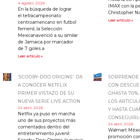
4 agosto, 2026
IMAX con la pe
En la búsqueda de lograr
Christopher No
el tetracampeonato
Leer artículo »
centroamericano en futbol
femenil, la Selección
Mexicanavenció a su similar
de Jamaica por marcador
de 7 goles a
Leer artículo »
‘SCOOBY-DOO ORIGINS’: DA
SORPRENDE
A CONOCER NETFLIX
CON DESCUE
PRIMER VISTAZO DE SU
GHASTA 70%;
NUEVA SERIE LIVE ACTION
LOS ARTICUL
24 abril, 2026
Y HASTA CU
Netflix ya puso en marcha
CONSEGUIRL
uno de sus proyectos más
24 abril, 2026
comentados dentro del
Walmart Méxic
entretenimiento juvenil:
promoción co
Scooby-Doo: Origins, la nueva