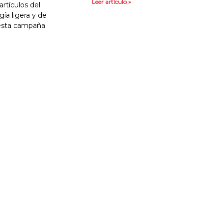
Leer artículo »
rtículos del
ía ligera y de
 esta campaña