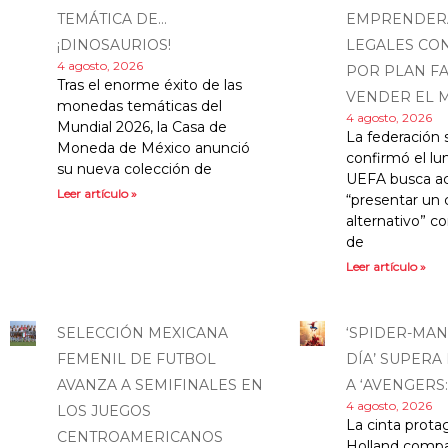
TEMÁTICA DE…
EMPRENDERÁ
¡DINOSAURIOS!
LEGALES CON
4 agosto, 2026
POR PLAN FA
Tras el enorme éxito de las
VENDER EL 
monedas temáticas del
4 agosto, 2026
Mundial 2026, la Casa de
La federación 
Moneda de México anunció
confirmó el lu
su nueva colección de
UEFA busca a
Leer artículo »
“presentar un 
alternativo” c
de
Leer artículo »
SELECCIÓN MEXICANA
‘SPIDER-MAN
FEMENIL DE FUTBOL
DÍA’ SUPERA
AVANZA A SEMIFINALES EN
A ‘AVENGERS
4 agosto, 2026
LOS JUEGOS
La cinta prota
CENTROAMERICANOS
Holland compar