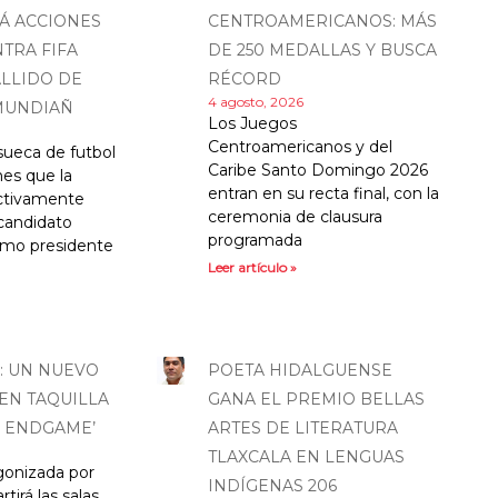
 ACCIONES
CENTROAMERICANOS: MÁS
TRA FIFA
DE 250 MEDALLAS Y BUSCA
LLIDO DE
RÉCORD
4 agosto, 2026
MUNDIAÑ
Los Juegos
Centroamericanos y del
sueca de futbol
Caribe Santo Domingo 2026
nes que la
entran en su recta final, con la
ctivamente
ceremonia de clausura
candidato
programada
omo presidente
Leer artículo »
: UN NUEVO
POETA HIDALGUENSE
 EN TAQUILLA
GANA EL PREMIO BELLAS
: ENDGAME’
ARTES DE LITERATURA
TLAXCALA EN LENGUAS
gonizada por
INDÍGENAS 206
tirá las salas