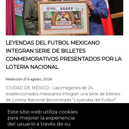
LEYENDAS DEL FUTBOL MEXICANO
INTEGRAN SERIE DE BILLETES
CONMEMORATIVOS PRESENTADOS POR LA
LOTERIA NACIONAL
Redacción
6 agosto, 2026
CIUDAD DE MÉXICO.- Las imágenes de 24
exseleccionados mexicanos integran una serie de billetes
de Lotería Nacional denominada “Leyendas del Futbol”
emitidos a través del
Este sitio web utiliza cookies 
para mejorar la experiencia 
del usuario a través de su 
LA POLÍTICA ME DA RISA© es una publicación de
Yazmín Alessandrini. 2021 Todos los derechos