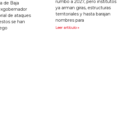
rumbo a 2027, pero institutos
a de Baja
ya arman giras, estructuras
l exgobernador
territoriales y hasta barajan
orial de ataques
nombres para
estos se han
uego
Leer artículo »