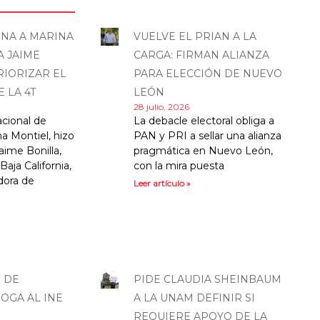
NA A MARINA
VUELVE EL PRIAN A LA
A JAIME
CARGA: FIRMAN ALIANZA
RIORIZAR EL
PARA ELECCIÓN DE NUEVO
 LA 4T
LEÓN
28 julio, 2026
acional de
La debacle electoral obliga a
a Montiel, hizo
PAN y PRI a sellar una alianza
aime Bonilla,
pragmática en Nuevo León,
Baja California,
con la mira puesta
dora de
Leer artículo »
 DE
PIDE CLAUDIA SHEINBAUM
OGA AL INE
A LA UNAM DEFINIR SI
REQUIERE APOYO DE LA