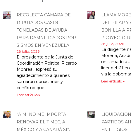
RECOLECTA CÁMARA DE
LLAMA MORE
DIPUTADOS CASI 8
DEL PILAR Y 
TONELADAS DE AYUDA
BONILLA A P
PARA DAMNIFICADOS POR
PROYECTO DE
28 julio, 2026
SISMOS EN VENEZUELA
La dirigente n
28 julio, 2026
Morena, Ariadn
El presidente de la Junta de
un llamado a J
Coordinación Política, Ricardo
líder del PT en 
Monreal, expresó su
y a la goberna
agradecimiento a quienes
sumaron donaciones y
Leer artículo »
confirmó que
Leer artículo »
“A MI NO ME IMPORTA
LIQUIDACIÓN
RENOVAR EL T-MEC, A
PARTIDOS AH
MÉXICO Y A CANADÁ SI”:
EN LITIGIOS