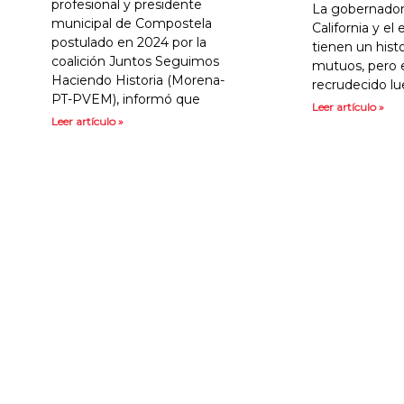
profesional y presidente
La gobernador
municipal de Compostela
California y e
postulado en 2024 por la
tienen un hist
coalición Juntos Seguimos
mutuos, pero 
Haciendo Historia (Morena-
recrudecido l
PT-PVEM), informó que
Leer artículo »
Leer artículo »