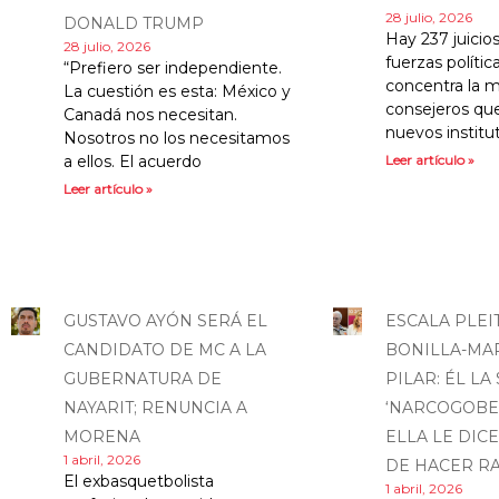
28 julio, 2026
DONALD TRUMP
Hay 237 juicio
28 julio, 2026
fuerzas políti
“Prefiero ser independiente.
concentra la m
La cuestión es esta: México y
consejeros que
Canadá nos necesitan.
nuevos institu
Nosotros no los necesitamos
a ellos. El acuerdo
Leer artículo »
Leer artículo »
GUSTAVO AYÓN SERÁ EL
ESCALA PLEI
CANDIDATO DE MC A LA
BONILLA-MA
GUBERNATURA DE
PILAR: ÉL LA
NAYARIT; RENUNCIA A
‘NARCOGOBE
MORENA
ELLA LE DICE
1 abril, 2026
DE HACER RA
El exbasquetbolista
1 abril, 2026