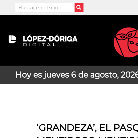
Ir
Search
al
contenido
Hoy es jueves 6 de agosto, 202
‘GRANDEZA’, EL PAS