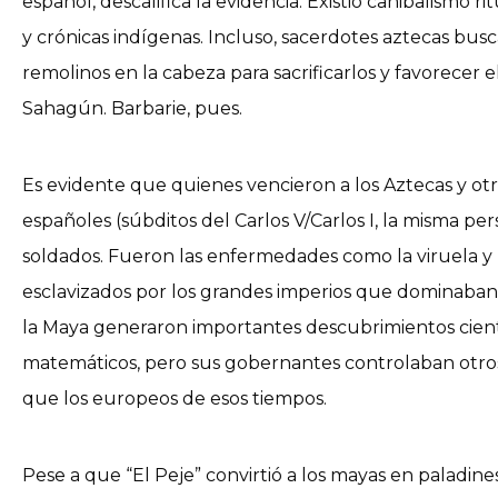
español, descalifica la evidencia. Existió canibalismo 
y crónicas indígenas. Incluso, sacerdotes aztecas busc
remolinos en la cabeza para sacrificarlos y favorecer 
Sahagún. Barbarie, pues.
Es evidente que quienes vencieron a los Aztecas y otr
españoles (súbditos del Carlos V/Carlos I, la misma 
soldados. Fueron las enfermedades como la viruela y l
esclavizados por los grandes imperios que dominaban 
la Maya generaron importantes descubrimientos cientí
matemáticos, pero sus gobernantes controlaban otros 
que los europeos de esos tiempos.
Pese a que “El Peje” convirtió a los mayas en palad