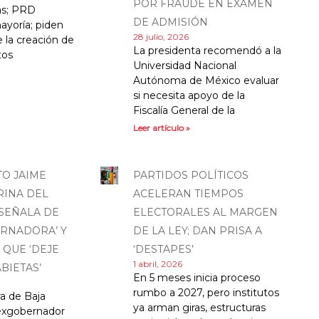
POR FRAUDE EN EXAMEN
cas; PRD
DE ADMISIÓN
ayoría; piden
28 julio, 2026
 la creación de
La presidenta recomendó a la
tos
Universidad Nacional
Autónoma de México evaluar
si necesita apoyo de la
Fiscalía General de la
Leer artículo »
TO JAIME
PARTIDOS POLÍTICOS
RINA DEL
ACELERAN TIEMPOS
 SEÑALA DE
ELECTORALES AL MARGEN
RNADORA’ Y
DE LA LEY; DAN PRISA A
 QUE ‘DEJE
‘DESTAPES’
1 abril, 2026
BIETAS’
En 5 meses inicia proceso
rumbo a 2027, pero institutos
a de Baja
ya arman giras, estructuras
l exgobernador