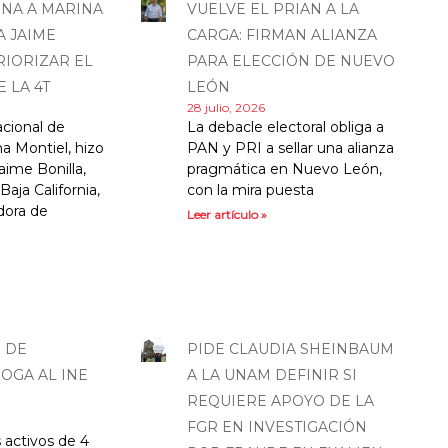
NA A MARINA
VUELVE EL PRIAN A LA
A JAIME
CARGA: FIRMAN ALIANZA
RIORIZAR EL
PARA ELECCIÓN DE NUEVO
 LA 4T
LEÓN
28 julio, 2026
acional de
La debacle electoral obliga a
a Montiel, hizo
PAN y PRI a sellar una alianza
aime Bonilla,
pragmática en Nuevo León,
Baja California,
con la mira puesta
dora de
Leer artículo »
 DE
PIDE CLAUDIA SHEINBAUM
OGA AL INE
A LA UNAM DEFINIR SI
REQUIERE APOYO DE LA
FGR EN INVESTIGACIÓN
s activos de 4