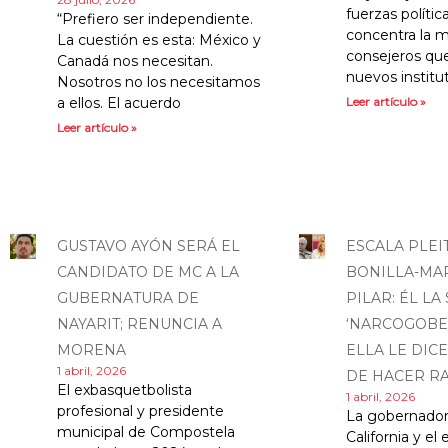
fuerzas políti
“Prefiero ser independiente.
concentra la m
La cuestión es esta: México y
consejeros que
Canadá nos necesitan.
nuevos institu
Nosotros no los necesitamos
a ellos. El acuerdo
Leer artículo »
Leer artículo »
GUSTAVO AYÓN SERÁ EL
ESCALA PLEI
CANDIDATO DE MC A LA
BONILLA-MA
GUBERNATURA DE
PILAR: ÉL LA
NAYARIT; RENUNCIA A
‘NARCOGOBE
MORENA
ELLA LE DICE
1 abril, 2026
DE HACER RA
El exbasquetbolista
1 abril, 2026
profesional y presidente
La gobernador
municipal de Compostela
California y e