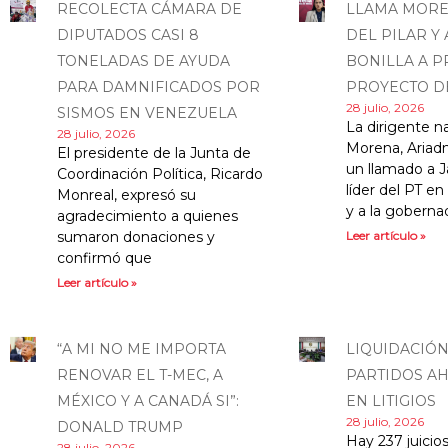
RECOLECTA CÁMARA DE
LLAMA MORE
DIPUTADOS CASI 8
DEL PILAR Y 
TONELADAS DE AYUDA
BONILLA A P
PARA DAMNIFICADOS POR
PROYECTO DE
28 julio, 2026
SISMOS EN VENEZUELA
La dirigente n
28 julio, 2026
Morena, Ariadn
El presidente de la Junta de
un llamado a J
Coordinación Política, Ricardo
líder del PT en 
Monreal, expresó su
y a la goberna
agradecimiento a quienes
sumaron donaciones y
Leer artículo »
confirmó que
Leer artículo »
“A MI NO ME IMPORTA
LIQUIDACIÓN
RENOVAR EL T-MEC, A
PARTIDOS AH
MÉXICO Y A CANADÁ SI”:
EN LITIGIOS
28 julio, 2026
DONALD TRUMP
Hay 237 juicio
28 julio, 2026