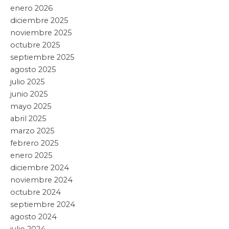
LA VISITA DE LA PRESIDENTA CLAUDIA
SHEINBAUM POR QUINTANA ROO
Leer artículo »
Quintana Roo
22 junio, 2026
SUPERVISA MARA LEZAMA PUENTE
‘SUBTENIENTE LÓPEZ’
Leer artículo »
Quintana Roo
22 mayo, 2026
FORTALECE MARA LEZAMA ALIANZA
CON TEXAS PARA IMPULSAR TURISMO Y
EL DISTRITO FINANCIERO
Leer artículo »
Quintana Roo