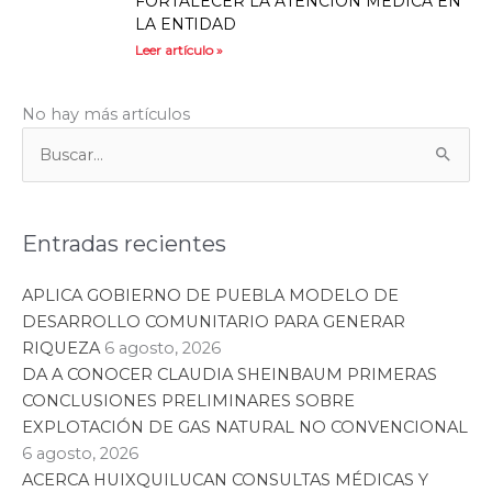
FORTALECER LA ATENCIÓN MÉDICA EN
LA ENTIDAD
Leer artículo »
Quintana Roo
6 agosto, 2026
PARTICIPA MARA LEZAMA EN
‘MEXICANAS EMPRENDEDORAS 2026’
EN ORLANDO, FLORIDA EN APOYO AL
LIDERAZGO FEMENINO
Leer artículo »
Quintana Roo
4 agosto, 2026
PRESENTA MARA LEZAMA EL DISTRITO
FINANCIERO Y TECNOLÓGICO DE
CANCÚN ANTE INVERSIONISTAS DE
ESTADOS UNIDOS
Leer artículo »