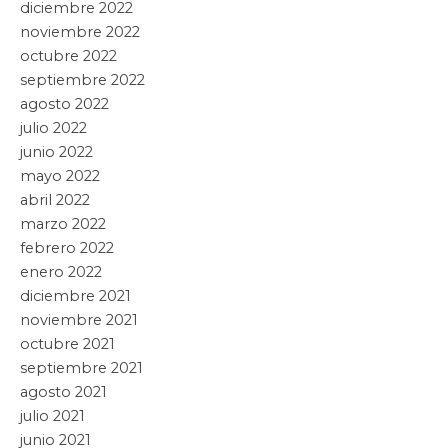
Entradas recientes
APLICA GOBIERNO DE PUEBLA MODELO DE
DESARROLLO COMUNITARIO PARA GENERAR
RIQUEZA
6 agosto, 2026
DA A CONOCER CLAUDIA SHEINBAUM PRIMERAS
CONCLUSIONES PRELIMINARES SOBRE
EXPLOTACIÓN DE GAS NATURAL NO CONVENCIONAL
6 agosto, 2026
ACERCA HUIXQUILUCAN CONSULTAS MÉDICAS Y
ODONTOLÓGICAS A MÁS DE MIL 400 PERSONAS EN
SITUACIÓN DE VULNERABILIDAD
6 agosto, 2026
REUNIRÁ CIMEDU9®️ A LÍDERES QUE REDEFINEN LA
CAPTACIÓN Y RETENCIÓN DE ESTUDIANTES EN
LATINOAMÉRICA
6 agosto, 2026
LEYENDAS DEL FUTBOL MEXICANO INTEGRAN SERIE
DE BILLETES CONMEMORATIVOS PRESENTADOS