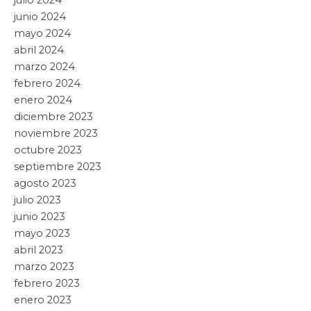
14 mayo, 2026
ENCABEZAN MARA LEZAMA Y ROCÍO
GARCÍA PRIMERA FERIA DE LA PAZ
PARA LA ATENCÓN DE LAS CAUSAS EN
VILLAS OTOCH
Leer artículo »
Quintana Roo
24 abril, 2026
RECIBEN MARA LEZAMA Y ZOE
ROBLEADO A 123 ESPECIALISTAS PARA
FORTALECER LA ATENCIÓN MÉDICA EN
LA ENTIDAD
Leer artículo »
No hay más artículos
Categorías
Buscar: