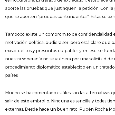
es inocultable. El tratado de extradición, establece un 
aporte las pruebas que justifiquen la petición. Con la 
que se aporten “pruebas contundentes”. Estas se exhi
Tampoco existe un compromiso de confidencialidad en 
motivación política, pudiera ser, pero está claro que
existir delitos y presuntos culpables y, en eso, se fund
nuestra soberanía no se vulnera por una solicitud de 
procedimiento diplomático establecido en un tratad
países.
Mucho se ha comentado cuáles son las alternativas q
salir de este embrollo. Ninguna es sencilla y todas ti
externas. Desde hace un buen rato, Rubén Rocha Moy