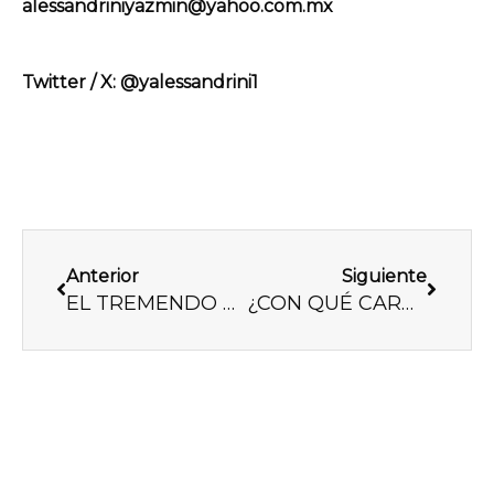
alessandriniyazmin@yahoo.com.mx
Twitter / X: @yalessandrini1
Previo
Next
Anterior
Siguiente
EL TREMENDO TSUNAMI ECONÓMICO QUE SE NOS AVECINA
¿CON QUÉ CARA, ANDRÉS MANUEL?, ¿CON QUÉ CARA?