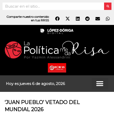
Ir
Search
al
contenido
Comparte nuestro contenido
en tus RRSS
Hoy es jueves 6 de agosto, 2026
‘JUAN PUEBLO’ VETADO DEL
MUNDIAL 2026