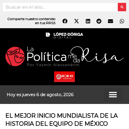
Ir
Search
al
contenido
Comparte nuestro contenido
en tus RRSS
Hoy es jueves 6 de agosto, 2026
EL MEJOR INICIO MUNDIALISTA DE LA
HISTORIA DEL EQUIPO DE MÉXICO