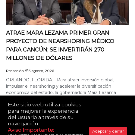
ATRAE MARA LEZAMA PRIMER GRAN
PROYECTO DE NEARSHORING MÉDICO
PARA CANCÚN; SE INVERTIRÁN 270
MILLONES DE DÓLARES
Redacción
5 agosto, 2026
ORLANDO, FLORIDA.- Para atraer inversión global,
impulsar el nearshoring y acelerar la diversificación
económica del estado, la gobernadora Mara Lezama
Espinosa concretó en Orlando, Florida,
Este sitio web utiliza cookies 
para mejorar la experiencia 
del usuario a través de su 
LA POLÍTICA ME DA RISA© es una publicación de
Yazmín Alessandrini. 2021 Todos los derechos
navegación.​
reservados.
Aviso Importante:​
Aceptar y cerrar