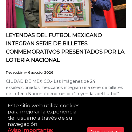
LEYENDAS DEL FUTBOL MEXICANO
INTEGRAN SERIE DE BILLETES
CONMEMORATIVOS PRESENTADOS POR LA
LOTERIA NACIONAL
Redacción
6 agosto, 2026
CIUDAD DE MÉXICO.- Las imágenes de 24
exseleccionados mexicanos integran una serie de billetes
de Lotería Nacional denominada “Leyendas del Futbol”
emitidos a través del
Este sitio web utiliza cookies 
para mejorar la experiencia 
del usuario a través de su 
LA POLÍTICA ME DA RISA© es una publicación de
Yazmín Alessandrini. 2021 Todos los derechos
navegación.​
reservados.
Aviso Importante:​
Aceptar y cerrar