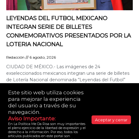
LEYENDAS DEL FUTBOL MEXICANO
INTEGRAN SERIE DE BILLETES
CONMEMORATIVOS PRESENTADOS POR LA
LOTERIA NACIONAL
Redacción
6 agosto, 2026
CIUDAD DE MÉXICO.- Las imágenes de 24
exseleccionados mexicanos integran una serie de billetes
de Lotería Nacional denominada “Leyendas del Futbol”
emitidos a través del
Este sitio web utiliza cookies 
para mejorar la experiencia 
del usuario a través de su 
LA POLÍTICA ME DA RISA© es una publicación de
Yazmín Alessandrini. 2021 Todos los derechos
navegación.​
reservados.
Aviso Importante:​
Aceptar y cerrar
En La Política Me Da Risa son muy importantes 
Consulta nuestro Aviso de Privacidad
el pleno ejercicio de la libertad de expresión y el 
derecho a la información. Por eso, todos los 
Sitio diseñado, publicado y mantenido por
artículos publicados en este portal son 
encuentraysoluciona.digital